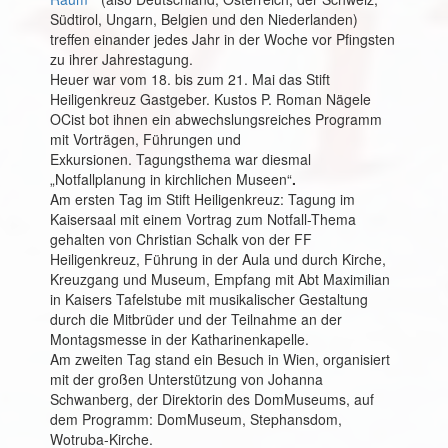
Südtirol, Ungarn, Belgien und den Niederlanden)
treffen einander jedes Jahr in der Woche vor Pfingsten
zu ihrer Jahrestagung.
Heuer war vom 18. bis zum 21. Mai das Stift
Heiligenkreuz Gastgeber. Kustos P. Roman Nägele
OCist bot ihnen ein abwechslungsreiches Programm
mit Vorträgen, Führungen und
Exkursionen. Tagungsthema war diesmal
„Notfallplanung in kirchlichen Museen“
.
Am ersten Tag im Stift Heiligenkreuz: Tagung im
Kaisersaal mit einem Vortrag zum Notfall-Thema
gehalten von Christian Schalk von der FF
Heiligenkreuz, Führung in der Aula und durch Kirche,
Kreuzgang und Museum, Empfang mit Abt Maximilian
in Kaisers Tafelstube mit musikalischer Gestaltung
durch die Mitbrüder und der Teilnahme an der
Montagsmesse in der Katharinenkapelle.
Am zweiten Tag stand ein Besuch in Wien, organisiert
mit der großen Unterstützung von Johanna
Schwanberg, der Direktorin des DomMuseums, auf
dem Programm: DomMuseum, Stephansdom,
Wotruba-Kirche.