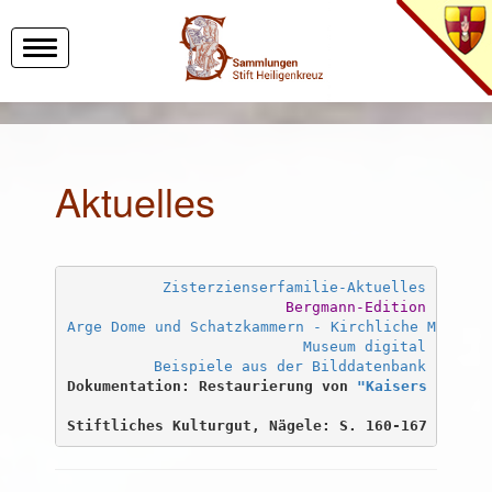
Toggle
navigation
Aktuelles
Zisterzienserfamilie-Aktuelles
Bergmann-Edition
Arge Dome und Schatzkammern - Kirchliche Museen
Museum digital
Beispiele aus der Bilddatenbank
Dokumentation: Restaurierung von 
"Kaisers Tafels
Stiftliches Kulturgut, Nägele: S. 160-167 
NEU