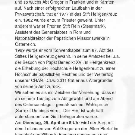
und so wuchs Abt Gregor in Franken und in Kärnten
auf. Nach einer erfolgreichen Laufbahn in der
Privatwirtschaft, trat er 1977 in das Stift Heiligenkreuz
ein. 1982 wurde er zum Priester geweiht. Unter
anderem war er Prior im Stift Rein (Steiermark),
Assistent des Generalabtes in Rom und
Nationaldirektor der Päpstlichen Missionswerke in
Österreich.
1999 wurde er vom Konventkapitel zum 67. Abt des
Stiftes Heiligenkreuz gewählt. In seine Amtszeit fiel u.a.
der Besuch von Papst Benedikt XVI. in Heiligenkreuz,
die Erhebung der Hochschule Heiligenkreuz zu einer
Hochschule päpstlichen Rechtes und der Welterfolg
unserer CHANT-CDs. 2011 trat er aus Altergründen
von seinem Amt zurück.
Wir sehen es als ein Zeichen der Vorsehung, dass er
an seinem Tauftag zum Abt gewählt und am Abend
des Ostersonntags – gemäß seinem Wahlspruch
‚Surrexit Dominus vere – Der Herr ist wahrhaft
auferstanden‘ von Gott heimgerufen wurde.
Am
Dienstag, 29. April um 8 Uhr
wird der Sarg mit
dem Leichnam von Abt Gregor an der ‚Alten Pforte‘ im
Innenhof des Stiftes in Empfang genommen und