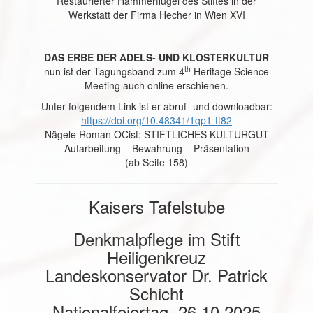
Restaurierter Hammerflügel des Stiftes in der
Werkstatt der Firma Hecher in Wien XVI
DAS ERBE DER ADELS- UND KLOSTERKULTUR
th
nun ist der Tagungsband zum 4
Heritage Science
Meeting auch online erschienen.
Unter folgendem Link ist er abruf- und downloadbar:
https://doi.org/10.48341/1qp1-tt82
Nägele Roman OCist: STIFTLICHES KULTURGUT
Aufarbeitung – Bewahrung – Präsentation
(ab Seite 158)
Kaisers Tafelstube
Denkmalpflege im Stift
Heiligenkreuz
Landeskonservator Dr. Patrick
Schicht
Nationalfeiertag, 26.10.2025